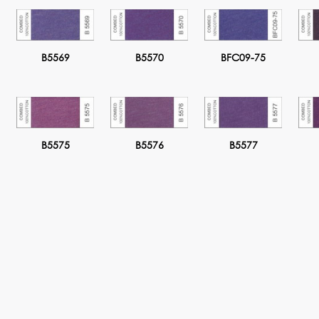
B5569
B5570
BFC09-75
B5575
B5576
B5577