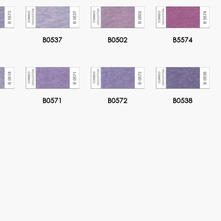
B0537
B0502
B5574
B0571
B0572
B0538