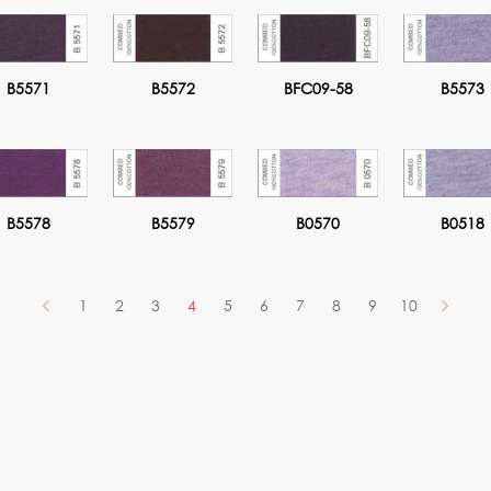
B5571
B5572
BFC09-58
B5573
B5578
B5579
B0570
B0518
1
2
3
4
5
6
7
8
9
10