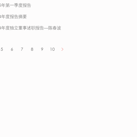
25年第一季度报告
24年度报告摘要
24年度独立董事述职报告—陈春波
5
6
7
8
9
10