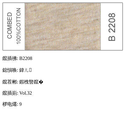
鑹插彿:
B2208
鎴愪唤:
鍏ㄦ
鑹茬郴:
鍜栧暋鑹�
鑹插崱:
Vol.32
椤电爜:
9