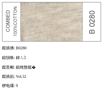
鑹插彿:
B0280
鎴愪唤:
鍏ㄦ
鑹茬郴:
鍜栧暋鑹�
鑹插崱:
Vol.32
椤电爜:
9